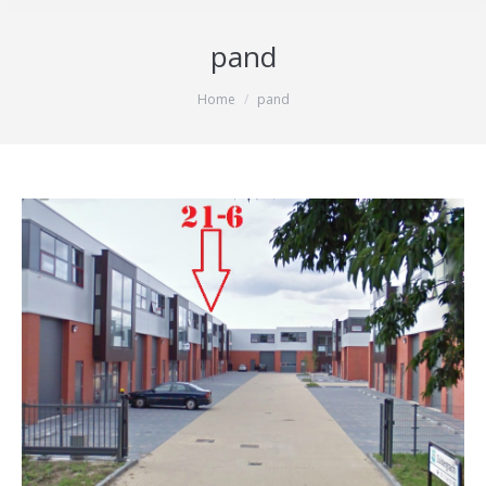
pand
Je bent hier:
Home
pand