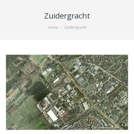
Zuidergracht
Je bent hier:
Home
Zuidergracht